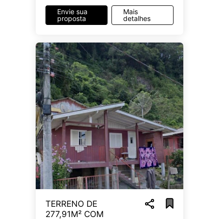
Envie sua
Mais
proposta
detalhes
TERRENO DE
277,91M² COM