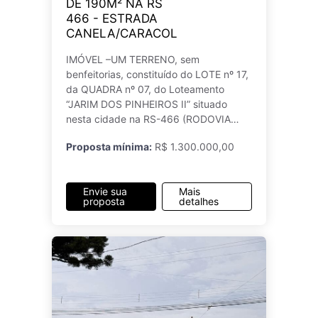
DE 190M² NA RS
466 - ESTRADA
CANELA/CARACOL
IMÓVEL –UM TERRENO, sem
benfeitorias, constituído do LOTE nº 17,
da QUADRA nº 07, do Loteamento
“JARIM DOS PINHEIROS II” situado
nesta cidade na RS-466 (RODOVIA
CANELA-CARACOL)
Proposta mínima:
R$ 1.300.000,00
Envie sua
Mais
proposta
detalhes