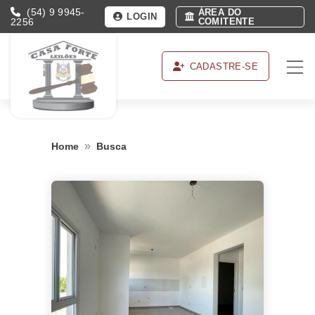
(54) 9 9945-
ÁREA DO
LOGIN
2256
COMITENTE
CADASTRE-SE
»
Home
Busca