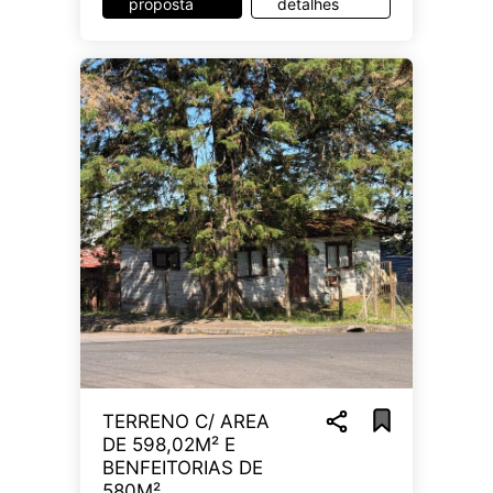
proposta
detalhes
TERRENO C/ AREA
DE 598,02M² E
BENFEITORIAS DE
580M²