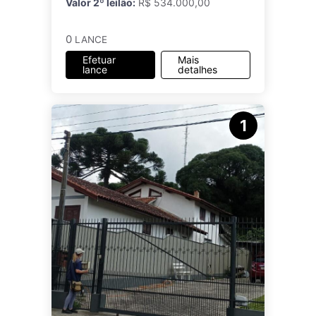
Valor 2º leilão:
R$ 534.000,00
0
LANCE
Efetuar
Mais
lance
detalhes
1