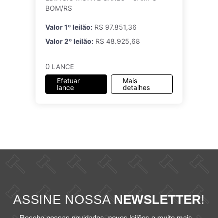
BOM/RS
Valor 1º leilão:
R$ 97.851,36
Valor 2º leilão:
R$ 48.925,68
0
LANCE
Efetuar
Mais
lance
detalhes
ASSINE NOSSA
NEWSLETTER
!
Recebe nossas novidades, novos leilões e muito mais...