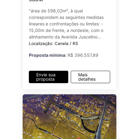
"área de 598,02m², à qual
correspondem as seguintes medidas
lineares e confrontações ou limites: -
15,00m de frente, a nordeste, com o
alinhamento da Avenida Juscelino
Kubitschek de Oliveira..."
Localização: Canela / RS
Proposta mínima:
R$ 396.557,89
Envie sua
Mais
proposta
detalhes