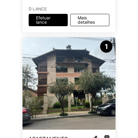
0
LANCE
Efetuar
Mais
lance
detalhes
1